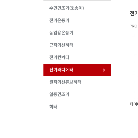
수건건조기(뽀송이)
전기
전기온풍기
PRO
농업용온풍기
근적외선히타
전기컨벡터
전기라디에타
원적외선튜브히타
열풍건조기
타이
히타